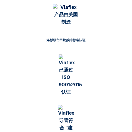
洛杉矶市甲烷减排标准认证