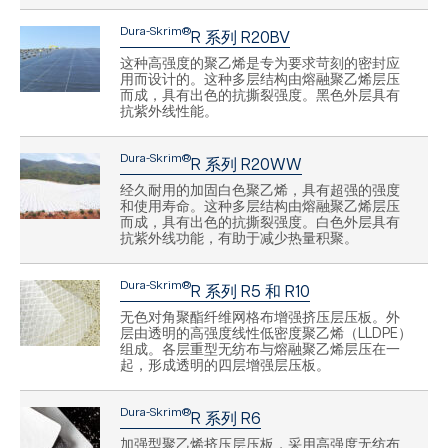
Dura-Skrim®
R 系列 R20BV
这种高强度的聚乙烯是专为要求苛刻的密封应
用而设计的。这种多层结构由熔融聚乙烯层压
而成，具有出色的抗撕裂强度。黑色外层具有
抗紫外线性能。
Dura-Skrim®
R 系列 R20WW
经久耐用的加固白色聚乙烯，具有超强的强度
和使用寿命。这种多层结构由熔融聚乙烯层压
而成，具有出色的抗撕裂强度。白色外层具有
抗紫外线功能，有助于减少热量积聚。
Dura-Skrim®
R 系列 R5 和 R10
无色对角聚酯纤维网格布增强挤压层压板。外
层由透明的高强度线性低密度聚乙烯（LLDPE）
组成。各层重型无纺布与熔融聚乙烯层压在一
起，形成透明的四层增强层压板。
Dura-Skrim®
R 系列 R6
加强型聚乙烯挤压层压板，采用高强度无纺布