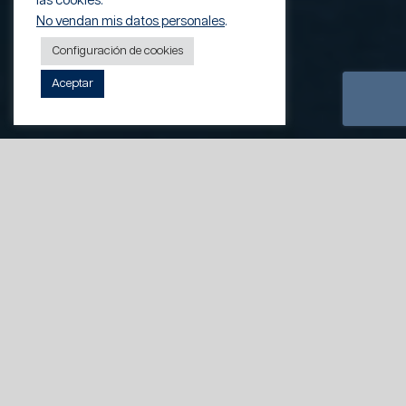
las cookies.
No vendan mis datos personales
.
Configuración de cookies
Aceptar
Películas, cubiertas y
revestimientos de ingeniería
de alta calidad de Viaflex
Viaflex es un proveedor de confianza y de amplio
espectro de láminas y barreras confeccionadas y