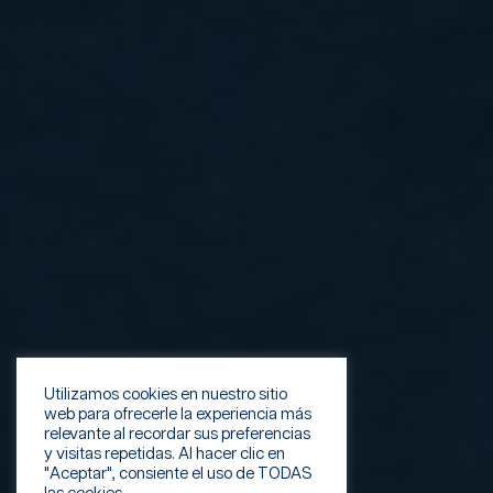
Utilizamos cookies en nuestro sitio
web para ofrecerle la experiencia más
relevante al recordar sus preferencias
y visitas repetidas. Al hacer clic en
"Aceptar", consiente el uso de TODAS