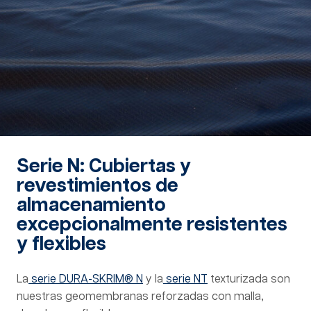
Serie N: Cubiertas y
revestimientos de
almacenamiento
excepcionalmente resistentes
y flexibles
La
serie DURA-SKRIM® N
y la
serie NT
texturizada son
nuestras geomembranas reforzadas con malla,