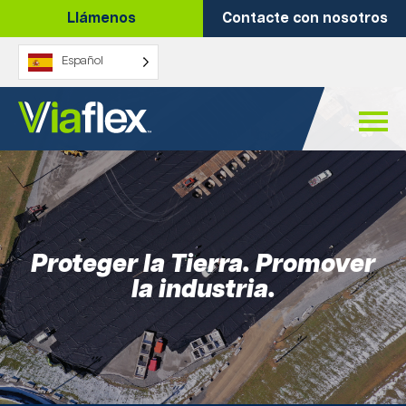
Ir
Llámenos
Contacte con nosotros
al
contenido
Español
Proteger la Tierra. Promover
la industria.