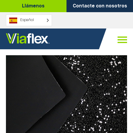
Ir
Llámenos
Contacte con nosotros
al
contenido
Español