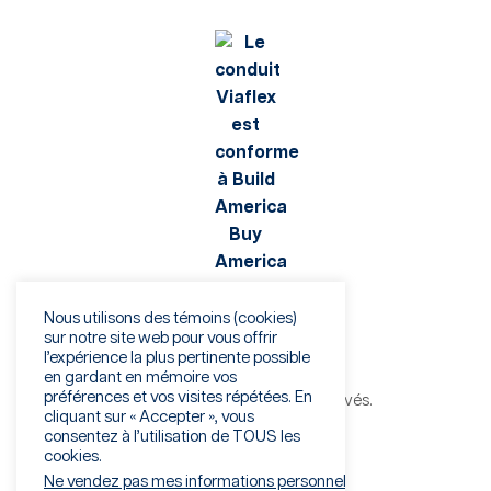
Nous utilisons des témoins (cookies)
sur notre site web pour vous offrir
l’expérience la plus pertinente possible
en gardant en mémoire vos
préférences et vos visites répétées. En
©Viaflex 2026. Tous droits réservés.
cliquant sur « Accepter », vous
Politique de confidentialité
consentez à l’utilisation de TOUS les
Conditions d’utilisation
cookies.
Avertissement de fraude
Ne vendez pas mes informations personnelles
.