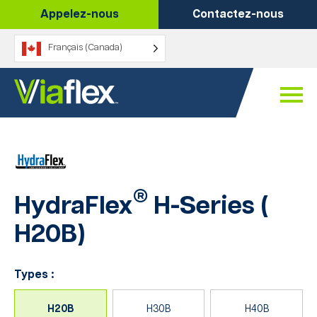
Passer
Appelez-nous
Contactez-nous
au
contenu
Français (Canada)
®
HydraFlex
H-Series (
H20B
)
Types :
H20B
H30B
H40B