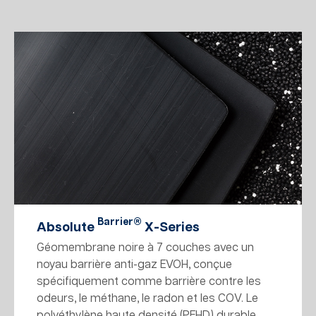
Barrier®
Absolute
X-Series
Géomembrane noire à 7 couches avec un
noyau barrière anti-gaz EVOH, conçue
spécifiquement comme barrière contre les
odeurs, le méthane, le radon et les COV. Le
polyéthylène haute densité (PEHD) durable