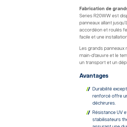
Fabrication de grand
Series R20WW est dispo
panneaux allant jusqu’
accordéon et roulés f
facile et une installatio
Les grands panneaux mi
main-d’œuvre et le tem
un transport et un dé
Avantages
Durabilité excep
renforcé offre u
déchirures.
Résistance UV et
stabilisateurs t
assurant une du