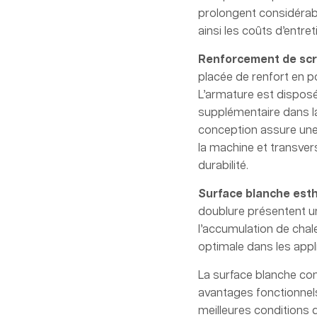
prolongent considérabl
ainsi les coûts d’entr
Renforcement de scr
placée de renfort en p
L’armature est disposé
supplémentaire dans la 
conception assure une 
la machine et transversa
durabilité.
Surface blanche esth
doublure présentent un
l’accumulation de cha
optimale dans les appl
La surface blanche con
avantages fonctionnels
meilleures conditions 