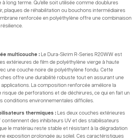
e à long terme. Qu’elle soit utilisée comme doublures
r, plaques de réhabilitation ou bouchons intermédiaires
mbrane renforcée en polyéthylène offre une combinaison
résilience.
cée multicouche
:
Le Dura-Skrim R-Series R20WW est
 extérieures de film de polyéthylène vierge à haute
vec une couche noire de polyéthylène fondu. Cette
ches offre une durabilité robuste tout en assurant une
es applications. La composition renforcée améliore la
e risque de perforations et de déchirures, ce qui en fait un
s conditions environnementales difficiles.
bilisateurs thermiques
:
Les deux couches extérieures
ontiennent des inhibiteurs UV et des stabilisateurs
ue le matériau reste stable et résistant à la dégradation
une exposition prolongée au soleil. Ces caractéristiques