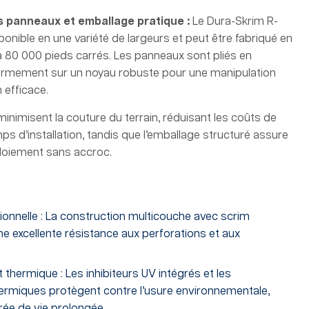
s panneaux et emballage pratique
:
Le Dura-Skrim R-
nible en une variété de largeurs et peut être fabriqué en
à 80 000 pieds carrés. Les panneaux sont pliés en
ermement sur un noyau robuste pour une manipulation
n efficace.
nimisent la couture du terrain, réduisant les coûts de
ps d’installation, tandis que l’emballage structuré assure
ploiement sans accroc.
tionnelle : La construction multicouche avec scrim
ne excellente résistance aux perforations et aux
 thermique : Les inhibiteurs UV intégrés et les
hermiques protègent contre l’usure environnementale,
rée de vie prolongée.