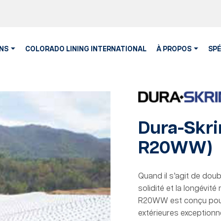
NS
COLORADO LINING INTERNATIONAL
À PROPOS
SPÉ
Dura-Skr
R20WW)
Quand il s’agit de doub
solidité et la longévit
R20WW est conçu pour
extérieures exceptionn