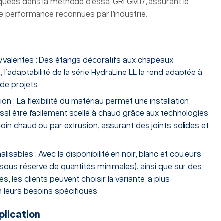
diquées dans la méthode d’essai GRI GM17, assurant le
 performance reconnues par l’industrie.
lyvalentes : Des étangs décoratifs aux chapeaux
 l’adaptabilité de la série HydraLine LL la rend adaptée à
 de projets.
ation : La flexibilité du matériau permet une installation
aussi être facilement scellé à chaud grâce aux technologies
in chaud ou par extrusion, assurant des joints solides et
isables : Avec la disponibilité en noir, blanc et couleurs
sous réserve de quantités minimales), ainsi que sur des
s, les clients peuvent choisir la variante la plus
 leurs besoins spécifiques.
pplication