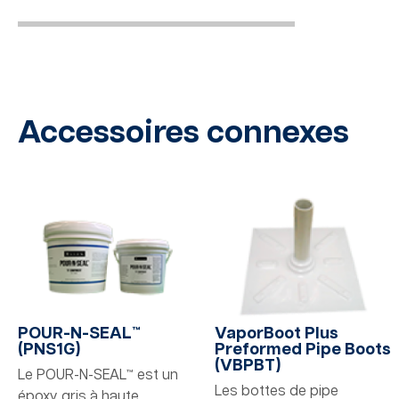
Accessoires connexes
POUR-N-SEAL™
VaporBoot Plus
(PNS1G)
Preformed Pipe Boots
(VBPBT)
Le POUR-N-SEAL™ est un
Les bottes de pipe
époxy gris à haute