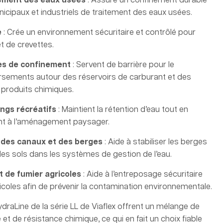
itement des eaux usées
: Assure un confinement durable
cipaux et industriels de traitement des eaux usées.
e
: Crée un environnement sécuritaire et contrôlé pour
t de crevettes.
es de confinement
: Servent de barrière pour le
sements autour des réservoirs de carburant et des
produits chimiques.
angs récréatifs
: Maintient la rétention d’eau tout en
ent à l’aménagement paysager.
n des canaux et des berges
: Aide à stabiliser les berges
 des sols dans les systèmes de gestion de l’eau.
t de fumier agricoles
: Aide à l’entreposage sécuritaire
coles afin de prévenir la contamination environnementale.
aLine de la série LL de Viaflex offrent un mélange de
ce et de résistance chimique, ce qui en fait un choix fiable