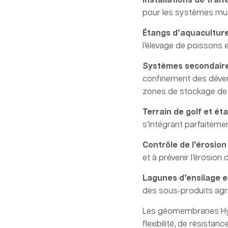
Installations de tra
pour les systèmes muni
Étangs d’aquacultur
l’élevage de poissons e
Systèmes secondair
confinement des déver
zones de stockage de 
Terrain de golf et ét
s’intégrant parfaitem
Contrôle de l’érosio
et à prévenir l’érosion
Lagunes d’ensilage e
des sous-produits agri
Les géomembranes Hydr
flexibilité, de résistan