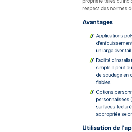
propriété telles qu’in
respect des normes de
Avantages
Applications po
d’enfouissement,
un large éventail
Facilité d’install
simple. Il peut 
de soudage en co
fiables.
Options personnal
personnalisées (
surfaces texturée
appropriée selon
Utilisation de l’a