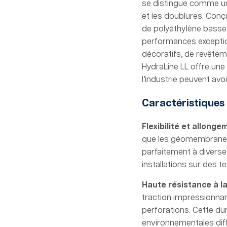
se distingue comme un
et les doublures. Conçu
de polyéthylène basse 
performances exception
décoratifs, de revêteme
HydraLine LL offre une 
l’industrie peuvent avo
Caractéristiques
Flexibilité et allong
que les géomembranes s
parfaitement à diverses
installations sur des t
Haute résistance à la
traction impressionnant
perforations. Cette du
environnementales diffi