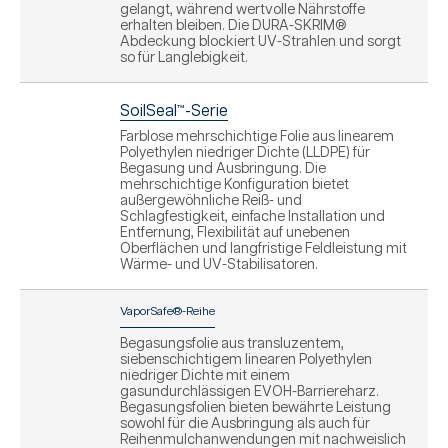
gelangt, während wertvolle Nährstoffe
erhalten bleiben. Die DURA-SKRIM®
Abdeckung blockiert UV-Strahlen und sorgt
so für Langlebigkeit.
SoilSeal™-Serie
Farblose mehrschichtige Folie aus linearem
Polyethylen niedriger Dichte (LLDPE) für
Begasung und Ausbringung. Die
mehrschichtige Konfiguration bietet
außergewöhnliche Reiß- und
Schlagfestigkeit, einfache Installation und
Entfernung, Flexibilität auf unebenen
Oberflächen und langfristige Feldleistung mit
Wärme- und UV-Stabilisatoren.
VaporSafe®-Reihe
Begasungsfolie aus transluzentem,
siebenschichtigem linearen Polyethylen
niedriger Dichte mit einem
gasundurchlässigen EVOH-Barriereharz.
Begasungsfolien bieten bewährte Leistung
sowohl für die Ausbringung als auch für
Reihenmulchanwendungen mit nachweislich