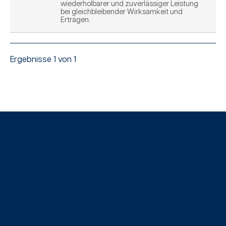
wiederholbarer und zuverlässiger Leistung
bei gleichbleibender Wirksamkeit und
Erträgen.
Ergebnisse 1 von 1