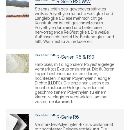
R-Serie R20WW
Strapazierfähiges, gewebeverstärktes
weißes Polyethylen für hohe Festigkeit und
Langlebigkeit. Diese mehrschichtige
Konstruktion ist mit geschmolzenem
Polyethylen laminiert und bietet eine
hervorragende Reißfestigkeit. Die weiße
Außenschicht bietet UV-Beständigkeit und
hilft, Wärmestau zu reduzieren.
Dura-Skrim®
R-Serien R5 & R10
Farbloses, mit diagonalem Polyestergelege
verstärktes Extrusionslaminat. Die äußeren
Lagen bestehen aus einem klaren,
hochfesten linearen Polyethylen niedriger
Dichte (LLDPE). Die einzelnen Lagen des
hochbelastbaren Geleges werden mit
geschmolzenem Polyethylen zu einem
klaren, vierlagigen verstärkten Laminat
zusammenlaminiert.
Dura-Skrim®
R-Serie R6
Verstärktes Polyethylen-Extrusionslaminat
mit hochfester Gelegeverstärkung. Die