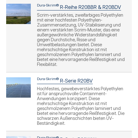
Dura-Skrim®
R-Reihe R20BBR & R20BDV
Scrim-verstärktes, zweifarbiges Polyethylen
mit einer hochfesten Polyethylen-
Zusammensetzung, UV-Stabilisierung und
einem verstärkten Scrim-Muster, das eine
außergewöhnliche Widerstandsfähigkeit
gegen Durchstiche, Risse und
Umweltbelastungen bietet. Diese
mehrschichtige Konstruktion ist mit
geschmolzenem Polyethylen laminiert und
bietet eine hervorragende Reißfestigkeit und
Flexibilität.
Dura-Skrim®
R-Serie R20BV
Hochfestes, gewebeverstärktes Polyethylen
ist für anspruchsvolle Containment-
Anwendungen konzipiert. Diese
mehrschichtige Konstruktion ist mit
geschmolzenem Polyethylen laminiert und
bietet eine hervorragende Reißfestigkeit. Die
schwarzen Außenschichten bieten UV-
Beständigkeit.
Dura-Skrim®