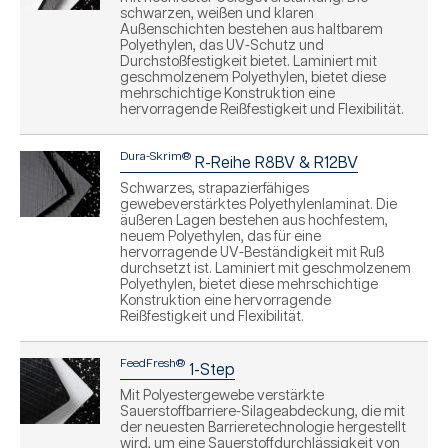
schwarzen, weißen und klaren
Außenschichten bestehen aus haltbarem
Polyethylen, das UV-Schutz und
Durchstoßfestigkeit bietet. Laminiert mit
geschmolzenem Polyethylen, bietet diese
mehrschichtige Konstruktion eine
hervorragende Reißfestigkeit und Flexibilität.
Dura-Skrim®
R-Reihe R8BV & R12BV
Schwarzes, strapazierfähiges
gewebeverstärktes Polyethylenlaminat. Die
äußeren Lagen bestehen aus hochfestem,
neuem Polyethylen, das für eine
hervorragende UV-Beständigkeit mit Ruß
durchsetzt ist. Laminiert mit geschmolzenem
Polyethylen, bietet diese mehrschichtige
Konstruktion eine hervorragende
Reißfestigkeit und Flexibilität.
FeedFresh®
1-Step
Mit Polyestergewebe verstärkte
Sauerstoffbarriere-Silageabdeckung, die mit
der neuesten Barrieretechnologie hergestellt
wird, um eine Sauerstoffdurchlässigkeit von