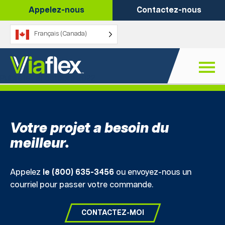
Passer
Appelez-nous
Contactez-nous
au
contenu
Français (Canada)
Produits
Publié le : 21 octobre 2022
Votre projet a besoin du
meilleur.
Appelez
le (800) 635-3456
ou envoyez-nous un
courriel pour passer votre commande.
CONTACTEZ-MOI