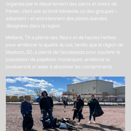
organisé par le département des parcs et loisirs de
Parker; c’est une activité bénévole où des groupes «
adoptent » et entretiennent des plates-bandes
désignées dans la région.
Midland, TX a planté des fleurs et de hautes herbes
pour améliorer la qualité du sol, tandis que la région de
Madison, SD, a planté de l’asclépiade pour soutenir la
population de papillons monarques, améliorer la
biodiversité et aider à absorber les contaminants.