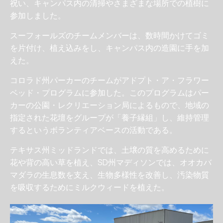
祝い、キャンパス内の清掃やさまざまな場所での植樹に
参加しました。
スーフォールズのチームメンバーは、数時間かけてゴミ
を片付け、植え込みをし、キャンパス内の造園に手を加
えた。
コロラド州パーカーのチームがアドプト・ア・フラワー
ベッド・プログラムに参加した。このプログラムはパー
カーの公園・レクリエーション局によるもので、地域の
指定された花壇をグループが「養子縁組」し、維持管理
するというボランティアベースの活動である。
テキサス州ミッドランドでは、土壌の質を高めるために
花や背の高い草を植え、SD州マディソンでは、オオカバ
マダラの生息数を支え、生物多様性を改善し、汚染物質
を吸収するためにミルクウィードを植えた。