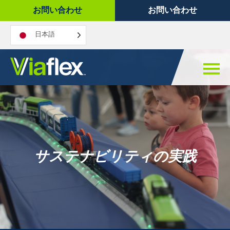
コ
お問い合わせ
お問い合わせ
ン
テ
日本語
ン
ツ
へ
ス
キ
ッ
プ
サステナビリティの実践