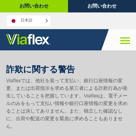
コ
お問い合わせ
お問い合わせ
ン
テ
日本語
ン
ツ
へ
ス
キ
ッ
詐欺に関する警告
プ
Viaflexでは、他社を装って支払い、銀行口座情報の変
更、または出荷指示を求める第三者による詐欺行為が発
生していることを把握しています。Viaflexは、電子メー
ルのみをもって支払い情報や銀行口座情報の変更を求め
ることは決してありません。また、独立した確認なし
に、出荷や配送の変更を緊急に求めることもありませ
ん。