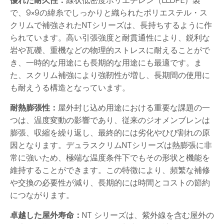
優れた耐久性：
線状低密度ポリエチレン（LLDPE）製
で、9×9の緯糸でしっかりと織られたポリエステル・ス
クリムで補強されたNTシリーズは、長持ちするように作
られています。高い引張強度と耐貫通性により、鋭利な
岩や瓦礫、重機などの物理的ストレスに耐えることがで
き、一時的な用途にも長期的な用途にも最適です。ま
た、スクリム補強により強靭性が増し、長期間の使用に
も耐えうる構造となっています。
耐熱膨張性：
屋外封じ込め用途における重要な課題の一
つは、温度変動の影響であり、従来のジオメンブレンは
膨張、収縮を繰り返し、最終的には劣化やひび割れの原
因となります。デュラスクリムNTシリーズは熱膨張に非
常に強いため、極端な温度条件下でもその形状と機能を
維持することができます。この特徴により、頻繁な補修
や交換の必要性が減り、長期的には時間とコストの節約
につながります。
卓越した屋外寿命：
NT シリーズは、紫外線を含む屋外の