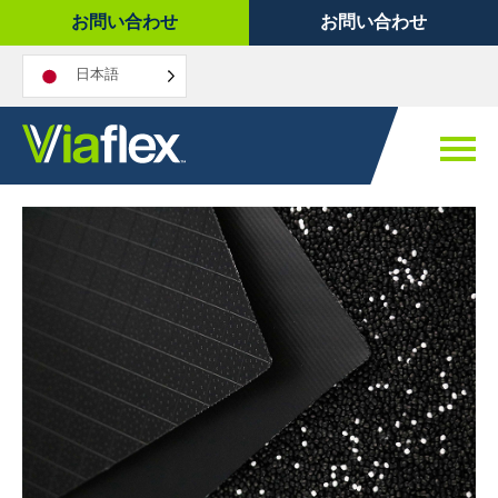
コ
お問い合わせ
お問い合わせ
ン
テ
日本語
ン
ツ
へ
ス
キ
ッ
プ