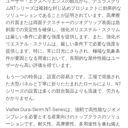
ユーザー・エクスペリエンスの観点から、デュラスクリ
ムNTシリーズは複雑な封じ込めプロジェクトに効果的な
ソリューションであることが証明されています。高摩擦
の片面または両面テクスチャーのジオグリップ表面は急
斜面での安定性を確保し、強化ポリエステル・スクリム
は厳しい条件に必要な強度を提供します。また、強化ポ
リエステル・スクリムは、厳しい条件下で必要な強度を
提供します。特に、常に日光にさらされ、極端な気象条
件が要因となる用途において、長期的な屋外性能はユー
ザーから高い評価を得ています。
もう一つの特長は、設置の容易さです。工場で溶接され
た大型パネルと丁寧に折りたたまれたロールにより、NT
シリーズの設置は多くの競合製品よりも迅速で、労力も
かかりません。
Viaflex Dura-Skrim NT-Seriesは、強靭で高性能なジオメ
ンブレンを必要とする産業向けのトップクラスのソリュ
ーションです。耐久性、高摩擦性、多用途性を兼ね備え