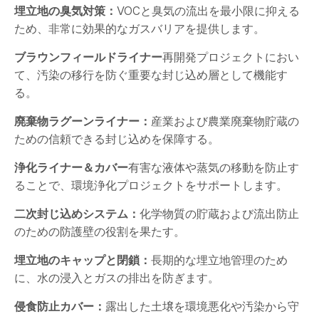
埋立地の臭気対策：
VOCと臭気の流出を最小限に抑える
ため、非常に効果的なガスバリアを提供します。
ブラウンフィールドライナー
再開発プロジェクトにおい
て、汚染の移行を防ぐ重要な封じ込め層として機能す
る。
廃棄物ラグーンライナー：
産業および農業廃棄物貯蔵の
ための信頼できる封じ込めを保障する。
浄化ライナー＆カバー
有害な液体や蒸気の移動を防止す
ることで、環境浄化プロジェクトをサポートします。
二次封じ込めシステム：
化学物質の貯蔵および流出防止
のための防護壁の役割を果たす。
埋立地のキャップと閉鎖：
長期的な埋立地管理のため
に、水の浸入とガスの排出を防ぎます。
侵食防止カバー：
露出した土壌を環境悪化や汚染から守