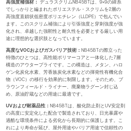
高強度補強材：
デュラスクリムNB45BTは、9×9の緯糸
でしっかりと編まれたポリエステル・スクリムを2層の
高強度直鎖状低密度ポリエチレン（LLDPE）で包んでい
ます。このスクリム補強により引張強度と穿刺強度が強
化され、卓越した強靭性と耐久性を必要とする厳しい用
途に理想的な選択肢となっています。
高度なVOCおよびガスバリア技術：
NB45BTの際立った
特徴のひとつは、高性能ポリマーコアと一体化した7層
構造のアウタープライです。この構造は、メタン、ハロ
ゲン化炭化水素、芳香族炭化水素などの揮発性有機化合
物（VOC）の移行を効果的に制限します。そのため、ブ
ラウンフィールド・ライナー、廃棄物ラグーン封じ込
め、原油貯蔵などの用途に最適です。
UVおよび耐薬品性：
NB45BTは、酸化防止剤とUV安定剤
の高度に安定化した配合で製造されており、日光暴露や
過酷な環境条件による劣化から長期的に保護します。こ
れにより寿命が延び、屋外用途やバリア用途で信頼性の