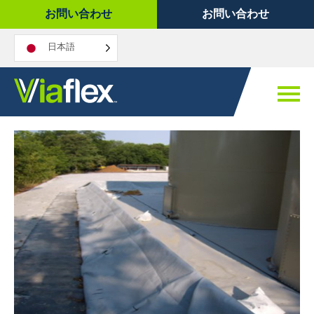
コ
お問い合わせ
お問い合わせ
ン
テ
日本語
ン
ツ
へ
ス
キ
ッ
プ