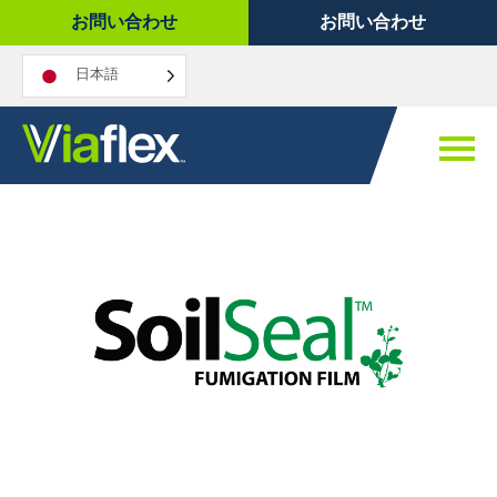
コ
お問い合わせ
お問い合わせ
ン
テ
日本語
ン
ツ
へ
ス
キ
ッ
プ