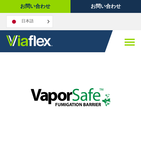
コ
お問い合わせ
お問い合わせ
ン
テ
日本語
ン
ツ
へ
ス
キ
ッ
プ