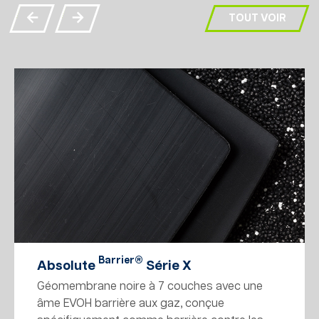
TOUT VOIR
Barrier®
Absolute
Série X
Géomembrane noire à 7 couches avec une
âme EVOH barrière aux gaz, conçue