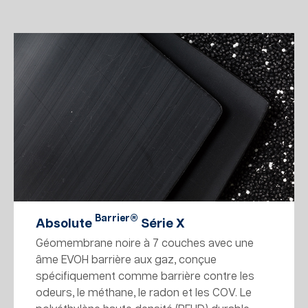
Barrier®
Absolute
Série X
Géomembrane noire à 7 couches avec une
âme EVOH barrière aux gaz, conçue
spécifiquement comme barrière contre les
odeurs, le méthane, le radon et les COV. Le