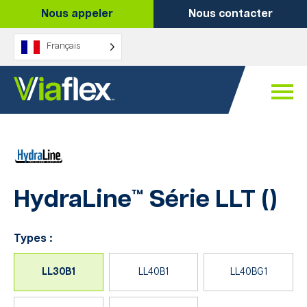
Skip
Nous appeler
Nous contacter
to
content
Français
HydraLine™ Série LLT
(
)
Types :
LL30B1
LL40B1
LL40BG1