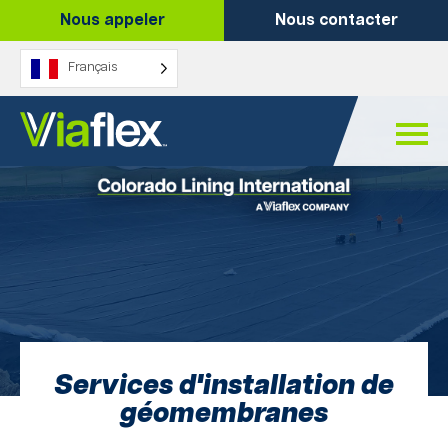
Skip
Nous appeler
Nous contacter
to
content
Français
Services d'installation de
géomembranes