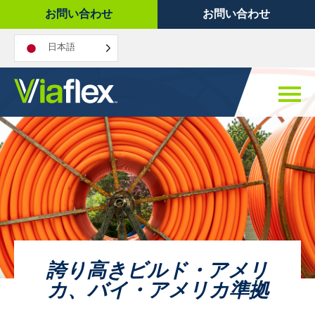
コ
お問い合わせ
お問い合わせ
ン
テ
日本語
ン
ツ
へ
ス
キ
ッ
プ
誇り高きビルド・アメリ
カ、バイ・アメリカ準拠