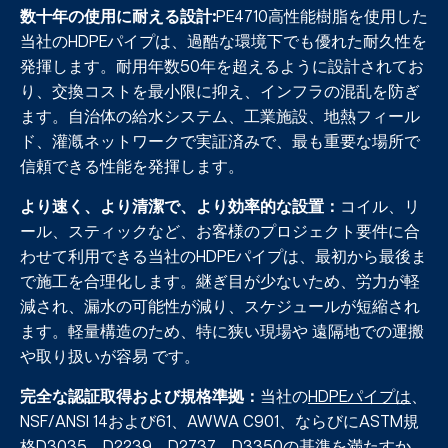
数十年の使用に耐える設計
:
PE4710高性能樹脂を使用した
当社のHDPEパイプは、過酷な環境下でも優れた耐久性を
発揮します。耐用年数50年を超えるように設計されてお
り、交換コストを最小限に抑え、インフラの混乱を防ぎ
ます。自治体の給水システム、工業施設、地熱フィール
ド、灌漑ネットワークで実証済みで、最も重要な場所で
信頼できる性能を発揮します。
より速く、より清潔で、より効率的な設置
：
コイル、リ
ール、スティックなど、お客様のプロジェクト要件に合
わせて利用できる当社のHDPEパイプは、最初から最後ま
で施工を合理化します。継ぎ目が少ないため、労力が軽
減され、漏水の可能性が減り、スケジュールが短縮され
ます。軽量構造のため、特に狭い現場や
遠隔
地での運搬
や取り扱いが容易
です。
完全な認証取得および規格準拠
：
当社の
HDPEパイプは
、
NSF/ANSI 14および61、AWWA C901、ならびにASTM規
格D3035、D2239、D2737、D3350の基準を満たすか、