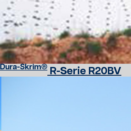
Dura-Skrim®
R-Serie R20BV