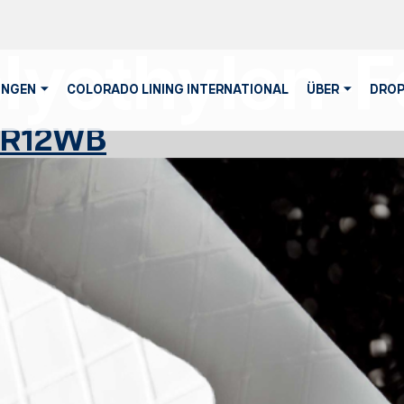
lyethylen-F
NGEN
COLORADO LINING INTERNATIONAL
ÜBER
DROP
& R12WB