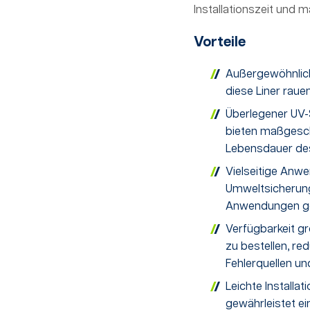
Installationszeit und m
Vorteile
Außergewöhnlich
diese Liner rau
Überlegener UV-
bieten maßgesch
Lebensdauer des
Vielseitige Anw
Umweltsicherung,
Anwendungen ge
Verfügbarkeit gr
zu bestellen, re
Fehlerquellen un
Leichte Installat
gewährleistet ei