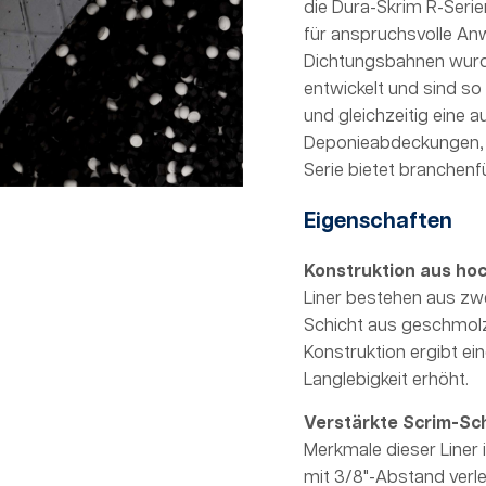
die Dura-Skrim R-Seri
für anspruchsvolle An
Dichtungsbahnen wurden
entwickelt und sind so
und gleichzeitig eine 
Deponieabdeckungen, 
Serie bietet branchenf
Eigenschaften
Konstruktion aus ho
Liner bestehen aus zwe
Schicht aus geschmol
Konstruktion ergibt ein
Langlebigkeit erhöht.
Verstärkte Scrim-Sch
Merkmale dieser Liner 
mit 3/8"-Abstand verleg