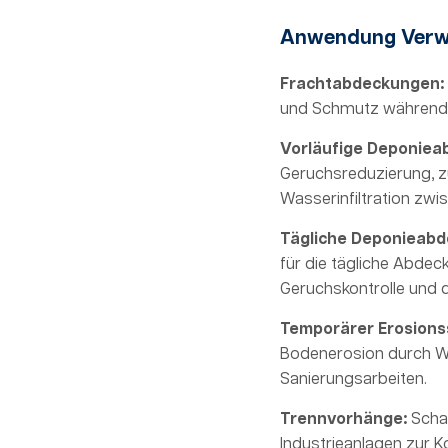
Anwendung Ver
Frachtabdeckungen:
und Schmutz während 
Vorläufige Deponiea
Geruchsreduzierung, z
Wasserinfiltration zwi
Tägliche Deponieab
für die tägliche Abdec
Geruchskontrolle und d
Temporärer Erosions
Bodenerosion durch W
Sanierungsarbeiten.
Trennvorhänge:
Schaf
Industrieanlagen zur K