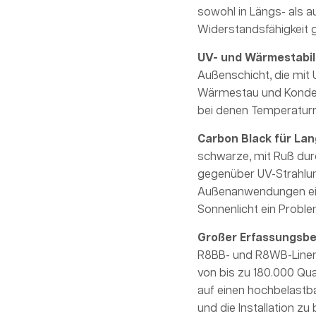
sowohl in Längs- als a
Widerstandsfähigkeit g
UV- und Wärmestabil
Außenschicht, die mit 
Wärmestau und Kondens
bei denen Temperaturr
Carbon Black für Lang
schwarze, mit Ruß dur
gegenüber UV-Strahlun
Außenanwendungen eign
Sonnenlicht ein Problem
Großer Erfassungsber
R8BB- und R8WB-Liner si
von bis zu 180.000 Qua
auf einen hochbelastba
und die Installation zu