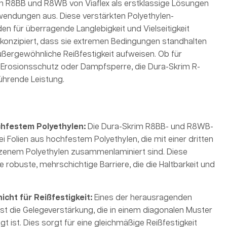
en R8BB und R8WB von Viaflex als erstklassige Lösungen
wendungen aus. Diese verstärkten Polyethylen-
 für überragende Langlebigkeit und Vielseitigkeit
 konzipiert, dass sie extremen Bedingungen standhalten
außergewöhnliche Reißfestigkeit aufweisen. Ob für
Erosionsschutz oder Dampfsperre, die Dura-Skrim R-
ührende Leistung.
chfestem Polyethylen
:
Die Dura-Skrim R8BB- und R8WB-
i Folien aus hochfestem Polyethylen, die mit einer dritten
zenem Polyethylen zusammenlaminiert sind. Diese
e robuste, mehrschichtige Barriere, die die Haltbarkeit und
icht für Reißfestigkeit
:
Eines der herausragenden
ist die Gelegeverstärkung, die in einem diagonalen Muster
t ist. Dies sorgt für eine gleichmäßige Reißfestigkeit