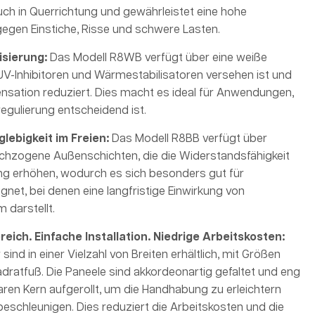
uch in Querrichtung und gewährleistet eine hohe
egen Einstiche, Risse und schwere Lasten.
isierung
:
Das Modell R8WB verfügt über eine weiße
UV-Inhibitoren und Wärmestabilisatoren versehen ist und
ation reduziert. Dies macht es ideal für Anwendungen,
egulierung entscheidend ist.
lebigkeit im Freien
:
Das Modell R8BB verfügt über
chzogene Außenschichten, die die Widerstandsfähigkeit
g erhöhen, wodurch es sich besonders gut für
et, bei denen eine langfristige Einwirkung von
 darstellt.
eich. Einfache Installation. Niedrige Arbeitskosten
:
nd in einer Vielzahl von Breiten erhältlich, mit Größen
dratfuß. Die Paneele sind akkordeonartig gefaltet und eng
ren Kern aufgerollt, um die Handhabung zu erleichtern
 beschleunigen. Dies reduziert die Arbeitskosten und die