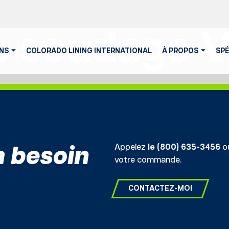
e soudage V
NS
COLORADO LINING INTERNATIONAL
À PROPOS
SPÉ
Appelez
le (800) 635-3456
ou
a besoin
votre commande.
CONTACTEZ-MOI