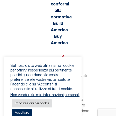
Sul nostro sito web utilizziamo i cookie
per offrirvi l'esperienza più pertinente
possibile, ricordando le vostre
©2026 Viaflex. Tutti i diritti riservati.
preferenze e le vostre visite ripetute.
Informativa sulla privacy
Facendo clic su "Accetta", si
Condizioni di utilizzo
acconsente all'utilizzo di tutti i cookie.
Avviso di frode
Non vendere le mie informazioni personali
.
Termini e condizioni di vendita
Impostazioni dei cookie
Termini e condizioni del fornitore
Modulo per il diritto alla cancellazione
Accettare