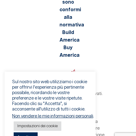
Sul nostro sito web utilizziamo i cookie
per offrirvi l'esperienza più pertinente
possibile, ricordando le vostre
©2026 Viaflex. Tutti i diritti riservati.
preferenze e le vostre visite ripetute.
Informativa sulla privacy
Facendo clic su "Accetta", si
Condizioni di utilizzo
acconsente all'utilizzo di tutti i cookie.
Avviso di frode
Non vendere le mie informazioni personali
.
Termini e condizioni di vendita
Impostazioni dei cookie
Termini e condizioni del fornitore
Modulo per il diritto alla cancellazione