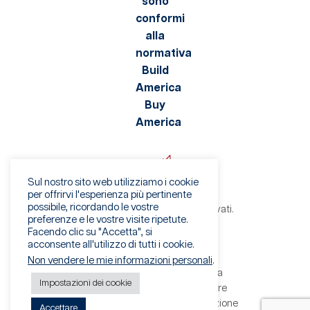
Sul nostro sito web utilizziamo i cookie
per offrirvi l'esperienza più pertinente
possibile, ricordando le vostre
©2026 Viaflex. Tutti i diritti riservati.
preferenze e le vostre visite ripetute.
Informativa sulla privacy
Facendo clic su "Accetta", si
Condizioni di utilizzo
acconsente all'utilizzo di tutti i cookie.
Avviso di frode
Non vendere le mie informazioni personali
.
Termini e condizioni di vendita
Impostazioni dei cookie
Termini e condizioni del fornitore
Modulo per il diritto alla cancellazione
Accettare