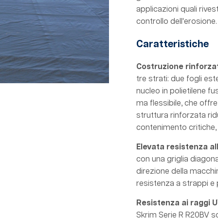
applicazioni quali rive
controllo dell'erosione.
Caratteristiche
Costruzione rinforza
tre strati: due fogli es
nucleo in polietilene 
ma flessibile, che offre
struttura rinforzata rid
contenimento critiche, 
Elevata resistenza al
con una griglia diagonal
direzione della macchi
resistenza a strappi e p
Resistenza ai raggi U
Skrim Serie R R20BV s