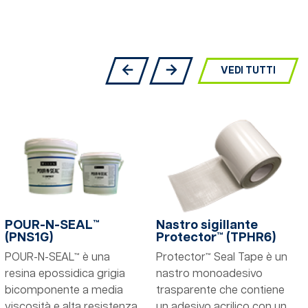
VEDI TUTTI
POUR-N-SEAL™
Nastro sigillante
(PNS1G)
Protector™ (TPHR6)
POUR-N-SEAL™ è una
Protector™ Seal Tape è un
resina epossidica grigia
nastro monoadesivo
bicomponente a media
trasparente che contiene
viscosità e alta resistenza,
un adesivo acrilico con un