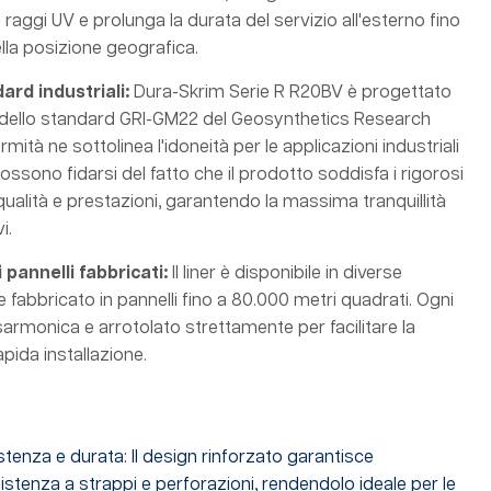
 raggi UV e prolunga la durata del servizio all'esterno fino
lla posizione geografica.
ard industriali
:
Dura-Skrim Serie R R20BV è progettato
 dello standard GRI-GM22 del Geosynthetics Research
mità ne sottolinea l'idoneità per le applicazioni industriali
 possono fidarsi del fatto che il prodotto soddisfa i rigorosi
 qualità e prestazioni, garantendo la massima tranquillità
i.
 pannelli fabbricati
:
Il liner è disponibile in diverse
fabbricato in pannelli fino a 80.000 metri quadrati. Ogni
sarmonica e arrotolato strettamente per facilitare la
pida installazione.
stenza e durata: Il design rinforzato garantisce
istenza a strappi e perforazioni, rendendolo ideale per le