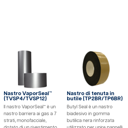
Nastro VaporSeal™
Nastro di tenuta in
(TVSP4/TVSP12)
butile (TP2BR/TP6BR)
Il nastro VaporSeal™ è un
Butyl Seal è un nastro
nastro barriera ai gas a 7
biadesivo in gomma
strati, monofacciale,
butilica nera rinforzata
dotato di un rivestimento
utilizzato per unire pannelli