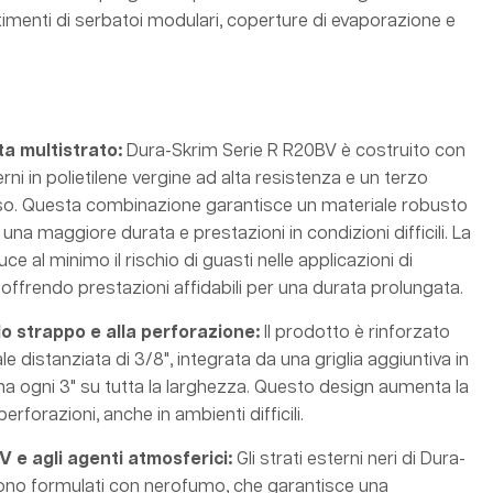
stimenti di serbatoi modulari, coperture di evaporazione e
ta multistrato
:
Dura-Skrim Serie R R20BV è costruito con
terni in polietilene vergine ad alta resistenza e un terzo
fuso. Questa combinazione garantisce un materiale robusto
 una maggiore durata e prestazioni in condizioni difficili. La
uce al minimo il rischio di guasti nelle applicazioni di
offrendo prestazioni affidabili per una durata prolungata.
lo strappo e alla perforazione
:
Il prodotto è rinforzato
e distanziata di 3/8", integrata da una griglia aggiuntiva in
na ogni 3" su tutta la larghezza. Questo design aumenta la
erforazioni, anche in ambienti difficili.
V e agli agenti atmosferici
:
Gli strati esterni neri di Dura-
ono formulati con nerofumo, che garantisce una