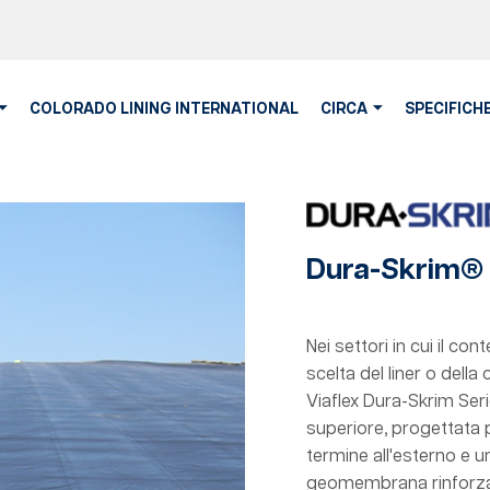
COLORADO LINING INTERNATIONAL
CIRCA
SPECIFICHE
Dura-Skrim®
Nei settori in cui il c
scelta del liner o dell
Viaflex Dura-Skrim Ser
superiore, progettata 
termine all'esterno e u
geomembrana rinforzat