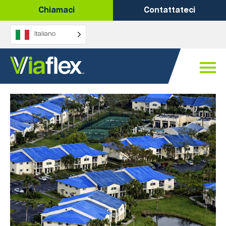
Vai
Chiamaci
Contattateci
al
contenuto
Italiano