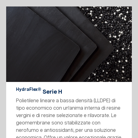
HydraFlex®
Serie H
Polietilene lineare a bassa densità (LLDPE) di
tipo economico con un'anima interna di resine
vergini e di resine selezionate e rilavorate. Le
geomembrane sono stabilizzate con
nerofumo e antiossidanti, per una soluzione
economica. Offre un valore eccezionale grazie