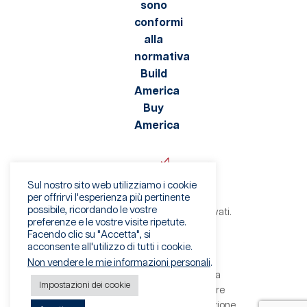
Sul nostro sito web utilizziamo i cookie
per offrirvi l'esperienza più pertinente
possibile, ricordando le vostre
©2026 Viaflex. Tutti i diritti riservati.
preferenze e le vostre visite ripetute.
Informativa sulla privacy
Facendo clic su "Accetta", si
Condizioni di utilizzo
acconsente all'utilizzo di tutti i cookie.
Avviso di frode
Non vendere le mie informazioni personali
.
Termini e condizioni di vendita
Impostazioni dei cookie
Termini e condizioni del fornitore
Modulo per il diritto alla cancellazione