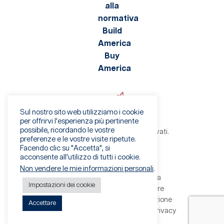
Sul nostro sito web utilizziamo i cookie
per offrirvi l'esperienza più pertinente
possibile, ricordando le vostre
©2026 Viaflex. Tutti i diritti riservati.
preferenze e le vostre visite ripetute.
Informativa sulla privacy
Facendo clic su "Accetta", si
Condizioni di utilizzo
acconsente all'utilizzo di tutti i cookie.
Avviso di frode
Non vendere le mie informazioni personali
.
Termini e condizioni di vendita
Impostazioni dei cookie
Termini e condizioni del fornitore
Modulo per il diritto alla cancellazione
Accettare
Modulo di richiesta dei diritti alla privacy