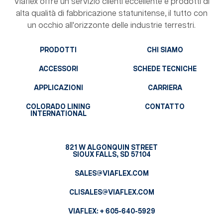
Viaflex offre un servizio clienti eccellente e prodotti di
alta qualità di fabbricazione statunitense, il tutto con
un occhio all'orizzonte delle industrie terrestri.
PRODOTTI
CHI SIAMO
ACCESSORI
SCHEDE TECNICHE
APPLICAZIONI
CARRIERA
COLORADO LINING
CONTATTO
INTERNATIONAL
821 W ALGONQUIN STREET
SIOUX FALLS, SD 57104
SALES@VIAFLEX.COM
CLISALES@VIAFLEX.COM
VIAFLEX:
+ 605-640-5929