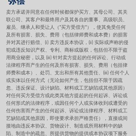
弥偿
卖方承诺并同意在任何时候都保护买方、其母公司、其关
联公司、其客户和最终用户及其各自的董事、高级职员、
雇员、继承人和受让人（"买方受偿方"），使其免受任何
及所有损害、损失、费用（包括律师费和成本费）的损害
并对其进行赔偿、(i) 卖方违反本协议，(ii) 实际或声称的侵
犯或违反知识产权、专利、商标或版权，包括但不限于盗
用商业秘密，以及 (iii) 针对卖方提起的任何诉讼、行动或
法律程序而产生的任何及所有损害、损失、费用（包括律
师费和成本）、处罚、支出和所有其他责任、(iii) 任何个人
或实体以任何方式（无论如何产生，包括但不限于因疏
忽、违反保证、设计缺陷、材料或工艺缺陷或其他原因）
对任何买方受偿方或此类其他方提起的任何起诉、诉讼或
任何形式的法律程序，或因任何个人或实体收到或遭受的
任何伤害而产生的任何起诉、诉讼或法律程序、材料或工
艺缺陷或其他原因，即使要求承担严格责任），直接或间
接地由违反本协议、货物设计、制造或所用材料中的缺
陷、制造中的疏忽、所提供货物的提供或本协议项下服务