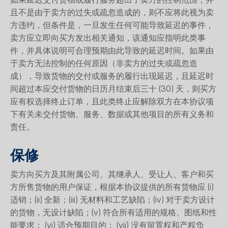
如果延迟交付货物或履行服务超出了卖方的控制范围，并
且不是由于卖方的过失或疏忽造成的，则不应将此视为卖
方违约，但条件是，一旦发生任何可能导致延迟的事件，
卖方应立即向买方发出相关通知，该通知应指明此类事
件，并具体说明可合理预期由此导致的延迟时间。如果由
于卖方无法控制的任何原因（非卖方的过失或疏忽造
成），导致货物的交付或服务的履行出现延迟，且延迟时
间超过本应交付货物的日历月结束后三十 (30) 天，则买方
应有权选择终止订单，且此类终止应解除双方在本协议项
下有关未交付货物、服务、数据或其他项目的所有义务和
责任。
保修
卖方向买方及其附属公司、其继承人、受让人、客户和买
方所售货物的用户保证，根据本协议提供的所有货物应 (i)
适销；(ii) 全新；(iii) 无材料和工艺缺陷；(iv) 对于卖方设计
的货物，无设计缺陷；(v) 符合所有适用的规格、图纸和性
能要求； (vi) 适合预期目的； (vii) 没有留置权和产权负