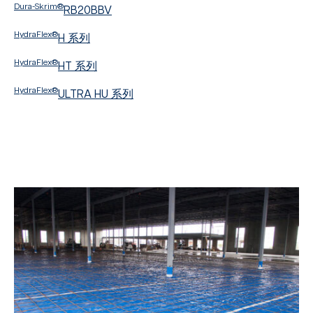
Dura-Skrim®
RB20BBV
HydraFlex®
H 系列
HydraFlex®
HT 系列
HydraFlex®
ULTRA HU 系列