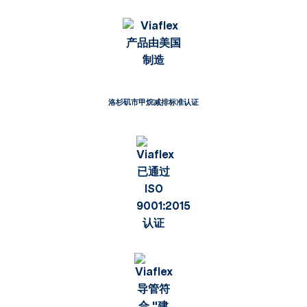
洛杉矶市甲烷减排标准认证