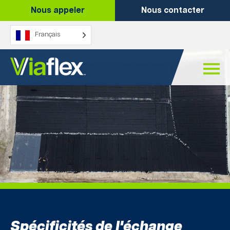
Skip
Nous appeler
Nous contacter
to
content
Français
Spécificités de l'échange