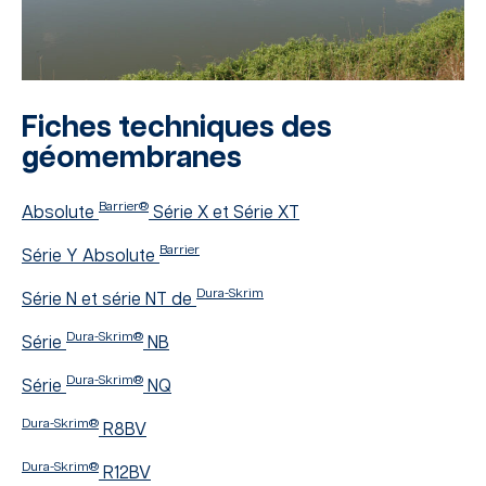
Fiches techniques des
géomembranes
Barrier®
Absolute
Série X et Série XT
Barrier
Série Y Absolute
Dura-Skrim
Série N et série NT de
Dura-Skrim®
Série
NB
Dura-Skrim®
Série
NQ
Dura-Skrim®
R8BV
Dura-Skrim®
R12BV