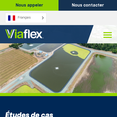
Skip
Nous appeler
Nous contacter
to
content
Français
Études de cas