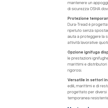
mantenere un appoggio s
di sicurezza OSHA dove
Protezione temporane
Dura-Tread è progettat
ripetuto senza spostar
aiuta a proteggere la s
attività lavorative quot
Opzione ignifuga dis
le prestazioni ignifugh
marittimi e distributor
rigorosi.
Versatile in settori i
edili, marittimi e di re
progettato per diversi 
temporanea resistente