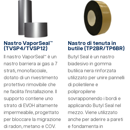
Nastro VaporSeal™
Nastro di tenuta in
(TVSP4/TVSP12)
butile (TP2BR/TP6BR)
Il nastro VaporSeal™ è un
Butyl Seal è un nastro
nastro barriera ai gas a 7
biadesivo in gomma
strati, monofacciale,
butilica nera rinforzata
dotato di un rivestimento
utilizzato per unire pannelli
protettivo rimovibile che
di polietilene e
ne facilita l’installazione. Il
polipropilene
supporto contiene uno
sovrapponendo i bordi e
strato di EVOH altamente
applicando Butyl Seal nel
impermeabile, progettato
mezzo. Viene utilizzato
per bloccare la migrazione
anche per aderire a pareti
di radon, metano e COV.
e fondamenta in