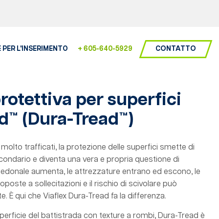
CONTATTO
 PER L'INSERIMENTO
+ 605-640-5929
protettiva per superfici
d™ (
Dura-Tread™
)
molto trafficati, la protezione delle superfici smette di
condario e diventa una vera e propria questione di
o pedonale aumenta, le attrezzature entrano ed escono, le
poste a sollecitazioni e il rischio di scivolare può
 È qui che Viaflex Dura-Tread fa la differenza.
erficie del battistrada con texture a rombi, Dura-Tread è