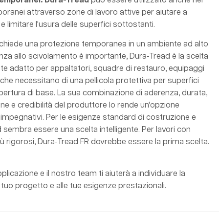
 temporanei: Dura-Tread
può essere utilizzato anche nei
oranei attraverso zone di lavoro attive per aiutare a
 e limitare l'usura delle superfici sottostanti.
richiede una protezione temporanea in un ambiente ad alto
enza allo scivolamento è importante, Dura-Tread è la scelta
nte adatto per appaltatori, squadre di restauro, equipaggi
i che necessitano di una pellicola protettiva per superfici
opertura di base. La sua combinazione di aderenza, durata,
ione e credibilità del produttore lo rende un'opzione
 impegnativi. Per le esigenze standard di costruzione e
 sembra essere una scelta intelligente. Per lavori con
più rigorosi, Dura-Tread FR dovrebbe essere la prima scelta.
plicazione e il nostro team ti aiuterà a individuare la
 tuo progetto e alle tue esigenze prestazionali.