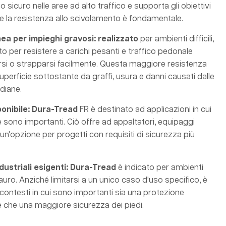
icuro nelle aree ad alto traffico e supporta gli obiettivi
 la resistenza allo scivolamento è fondamentale.
a per impieghi gravosi: realizzato
per ambienti difficili,
o per resistere a carichi pesanti e traffico pedonale
si o strapparsi facilmente. Questa maggiore resistenza
uperficie sottostante da graffi, usura e danni causati dalle
idiane.
ponibile: Dura-Tread
FR è destinato ad applicazioni in cui
e sono importanti. Ciò offre ad appaltatori, equipaggi
i un'opzione per progetti con requisiti di sicurezza più
ndustriali esigenti: Dura-Tread
è indicato per ambienti
stauro. Anziché limitarsi a un unico caso d'uso specifico, è
contesti in cui sono importanti sia una protezione
 che una maggiore sicurezza dei piedi.