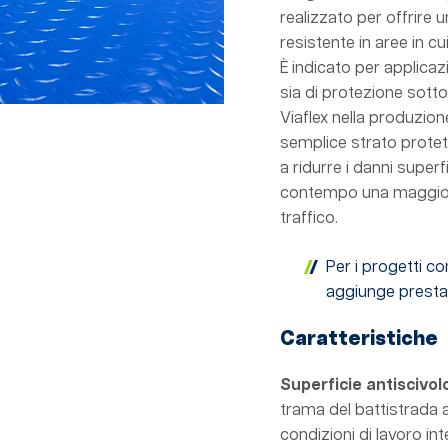
realizzato per offrire
resistente in aree in c
È indicato per applicazi
sia di protezione sotto 
Viaflex nella produzion
semplice strato protet
a ridurre i danni superf
contempo una maggiore
traffico.
Per i progetti co
aggiunge prestazi
Caratteristiche
Superficie antiscivol
trama del battistrada 
condizioni di lavoro in