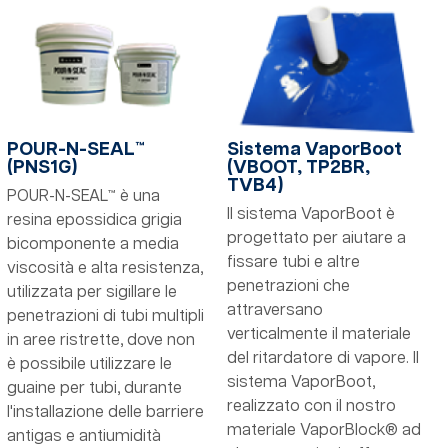
POUR-N-SEAL™
Sistema VaporBoot
(PNS1G)
(VBOOT, TP2BR,
TVB4)
POUR-N-SEAL™ è una
Il sistema VaporBoot è
resina epossidica grigia
progettato per aiutare a
bicomponente a media
fissare tubi e altre
viscosità e alta resistenza,
penetrazioni che
utilizzata per sigillare le
attraversano
penetrazioni di tubi multipli
verticalmente il materiale
in aree ristrette, dove non
del ritardatore di vapore. Il
è possibile utilizzare le
sistema VaporBoot,
guaine per tubi, durante
realizzato con il nostro
l'installazione delle barriere
materiale VaporBlock® ad
antigas e antiumidità