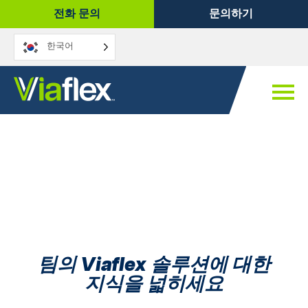
콘
전화 문의
문의하기
텐
츠
한국어
로
건
너
뛰
기
팀의 Viaflex 솔루션에 대한
지식을 넓히세요