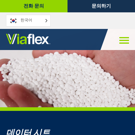
콘
전화 문의
문의하기
텐
츠
한국어
로
건
너
뛰
기
데이터 시트