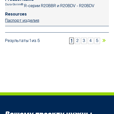
Dura-Skrim®
R-серии R20BBR и R20BDV - R20BDV
Паспорт изделия
Результаты 1 из 5
1
2
3
4
5