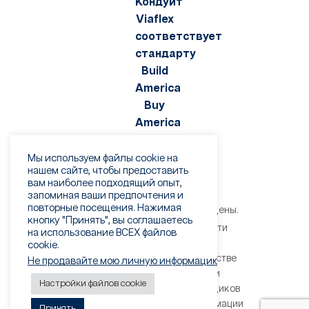
Мы используем файлы cookie на
нашем сайте, чтобы предоставить
вам наиболее подходящий опыт,
запоминая ваши предпочтения и
повторные посещения. Нажимая
©2026 Viaflex. Все права защищены.
кнопку "Принять", вы соглашаетесь
Политика конфиденциальности
на использование ВСЕХ файлов
Условия использования
cookie.
Предупреждение о мошенничестве
Не продавайте мою личную информацию
.
Правила и условия продажи
Настройки файлов cookie
Правила и условия для поставщиков
Форма права на стирание информации
Принять