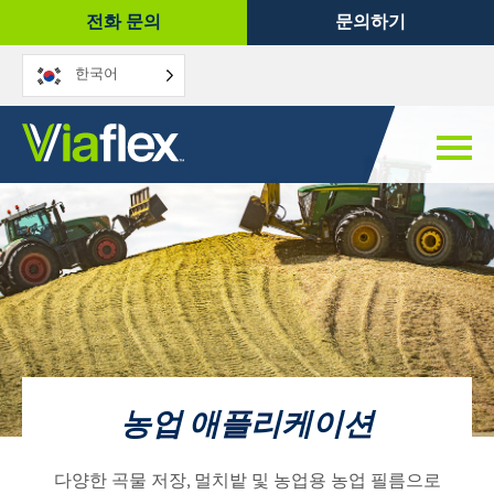
콘
전화 문의
문의하기
텐
츠
한국어
로
건
너
뛰
기
농업 애플리케이션
다양한 곡물 저장, 멀치밭 및 농업용 농업 필름으로