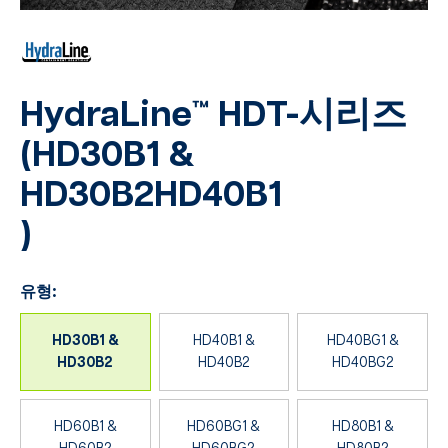
HydraLine™ HDT-시리즈
(HD30B1 &
HD30B2HD40B1
)
유형:
HD30B1 &
HD40B1 &
HD40BG1 &
HD30B2
HD40B2
HD40BG2
HD60B1 &
HD60BG1 &
HD80B1 &