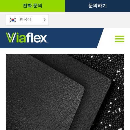
콘
전화 문의
문의하기
텐
츠
한국어
로
건
너
뛰
기