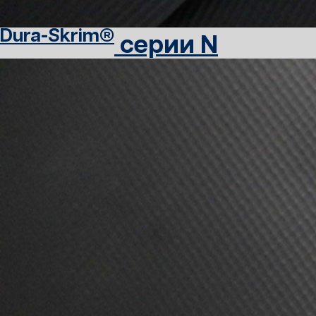
Dura-Skrim®
серии N