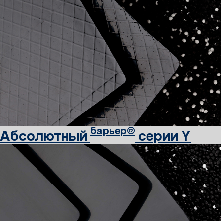
барьер®
Абсолютный
серии Y