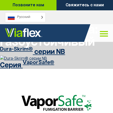
Перейти
Позвоните нам
Свяжитесь с нами
к
содержанию
Русский
Характеристика:
Газоустойчивый
Dura-Skrim®
серии NB
VaporSafe®
Серия