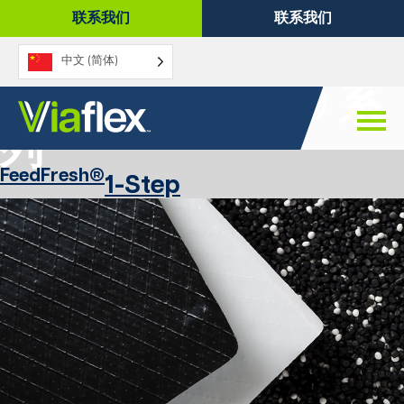
跳
联系我们
联系我们
至
内
中文 (简体)
容
家庭
FeedFresh® 系
列
FeedFresh®
1-Step