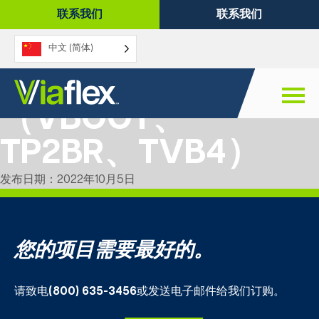
跳
联系我们
联系我们
至
内
中文 (简体)
容
VaporBoot 系统
（VBOOT、
TP2BR、TVB4）
发布日期：2022年10月5日
您的项目需要最好的。
请致电
(800) 635-3456
或发送电子邮件给我们订购。