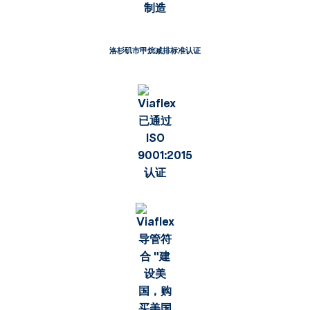
洛杉矶市甲烷减排标准认证