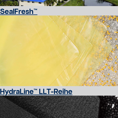
SealFresh™
HydraLine™ LLT-Reihe