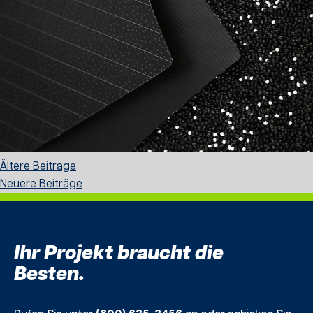
Posts
Ältere Beiträge
Navigation
Neuere Beiträge
Ihr Projekt braucht die
Besten.