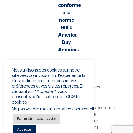
Nous utilisons des cookies sur notre
site web pour vous offrir l'expérience la
plus pertinente en mémorisant vos
préférences et vos visites répétées. En
©2026 Viaflex. Tous droits réservés.
cliquant sur "Accepter", vous
Politique de confidentialité
consentez à l'utilisation de TOUS les
Conditions d'utilisation
cookies.
Avertissement concernant les tentatives de fraude
Ne pas vendre mes informations personnelles.
Conditions générales de vente
Paramètres des cookies
Conditions générales du vendeur
Formulaire de droit à l'effacement
Accepter